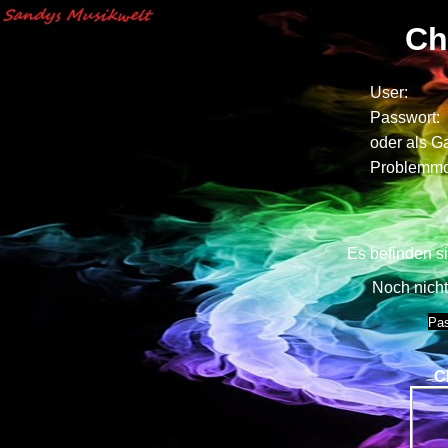
Ch
User:
Passwort:
oder als G
Problemm
Es befinden s
Noch nicht 
Pas
C