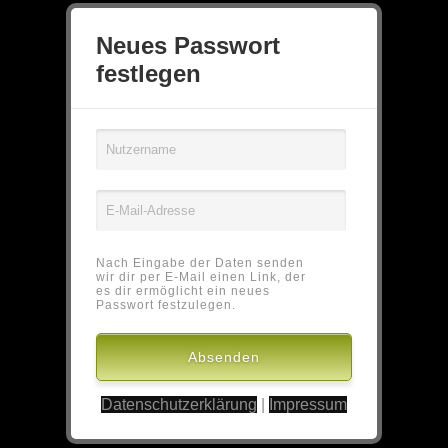
Neues Passwort
festlegen
Nach Eingabe der Daten senden
wir dir per E-Mail einen Link, der
es dir ermöglicht ein neues
Passwort festzulegen.
Datenschutzerklärung
|
Impressum