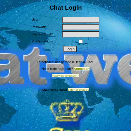
Chat Login
User:
Passwort:
oder als Gast?
Problemmodus
Es befinden sich gerade
0
User im Chat.
Noch nicht registriert?
Anmelden
Passwort vergessen?
Chathosting durch
eigener-chat.de