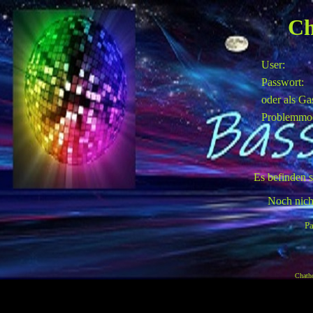
Ch
User:
Passwort:
oder als Ga
Problemmo
Es befinden 
Noch nicht
Pa
Chath